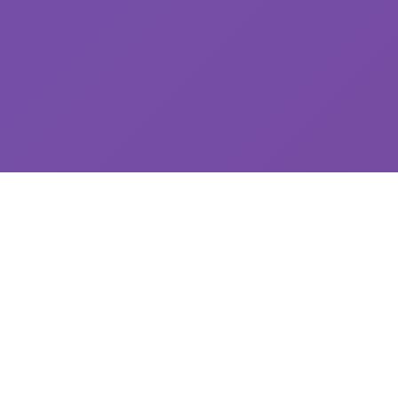
Unsere SAP-Integration
Services
Seit 1999 entwickle ich SAP-Integrationen für
KEP-Dienstleister. Nahtlose Anbindung Ihrer