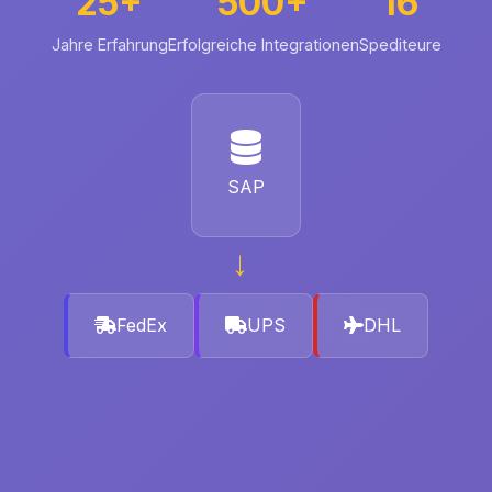
25+
500+
16
Jahre Erfahrung
Erfolgreiche Integrationen
Spediteure
SAP
→
FedEx
UPS
DHL